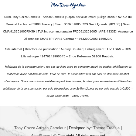
Mentions légales
Siège social : 52 rue du
SARL Tony Cozza Carreleur
·
Artisan Carreleur | Capital social de 2500€ |
Général Leclerc – 02800 Travecy |
Siret : 913251005 RCS Saint Quentin (02100) | Siren
CMA 913251005RM59 | TVA Intracommunautaire FR55913251005 | APE 4333Z | Assurance
Décennale SMABTP PARIS Contrat n° 8632000/003 189620/0
Site internet | Directrice de publication : Audrey Bouillier | Hébergement : OVH SAS – RCS
Lille métrope 42476141900045 – 2 rue Kellerman 59100 Roubaix.
Médiation de la consommation : (en cas de litige avec un consommateur) les parties privilégieront la
recherche d’une solution amiable. Pour ce faire, le client adressera par écrit sa demande au chef
d’entreprise. Si aucune solution amiable ne peut être trouvée, le client pour soumettre le différend au
médiateur de la consommation par voie électronique à cm2c@cm2c.net ou par voie postale à CM2C –
14 rue Saint Jean – 75017 PARIS.
Tony Cozza Artisan Carreleur
| Designed by:
Theme Freesia
|
WordPress
| © Copyright All right reserved